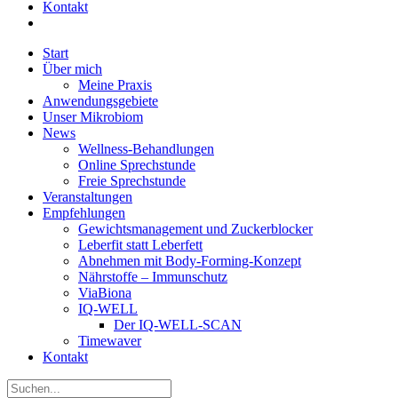
Kontakt
Start
Über mich
Meine Praxis
Anwendungsgebiete
Unser Mikrobiom
News
Wellness-Behandlungen
Online Sprechstunde
Freie Sprechstunde
Veranstaltungen
Empfehlungen
Gewichtsmanagement und Zuckerblocker
Leberfit statt Leberfett
Abnehmen mit Body-Forming-Konzept
Nährstoffe – Immunschutz
ViaBiona
IQ-WELL
Der IQ-WELL-SCAN
Timewaver
Kontakt
Suche