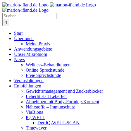
Zum
Inhalt
springen
Suche
nach:
Start
Über mich
Meine Praxis
Anwendungsgebiete
Unser Mikrobiom
News
Wellness-Behandlungen
Online Sprechstunde
Freie Sprechstunde
Veranstaltungen
Empfehlungen
Gewichtsmanagement und Zuckerblocker
Leberfit statt Leberfett
Abnehmen mit Body-Forming-Konzept
Nährstoffe – Immunschutz
ViaBiona
IQ-WELL
Der IQ-WELL-SCAN
Timewaver